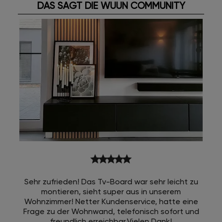
DAS SAGT DIE WUUN COMMUNITY
star
star
star
star
star
Sehr zufrieden! Das Tv-Board war sehr leicht zu
montieren, sieht super aus in unserem
Wohnzimmer! Netter Kundenservice, hatte eine
Frage zu der Wohnwand, telefonisch sofort und
freundlich erreichbar.Vielen Dank!