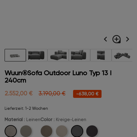
navigate_before
loupe
navigate_next
Wuun®Sofa Outdoor Luno Typ 13 I
240cm
2.552,00 €
3.190,00 €
-638,00 €
Lieferzeit: 1-2 Wochen
Material
: Leinen
Color
: Kreige-Leinen
Leinen
Kreige-
Marine-
Beige-
Creme-
Anthrazit-
Leinen