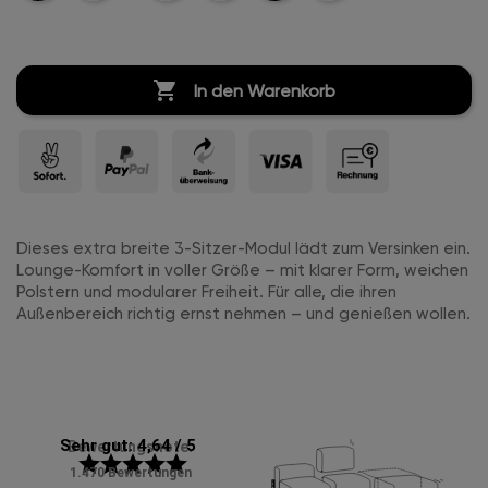
Leder
Leinen
Leinen
Leinen

In den Warenkorb
Dieses extra breite 3-Sitzer-Modul lädt zum Versinken ein.
Lounge-Komfort in voller Größe – mit klarer Form, weichen
Polstern und modularer Freiheit. Für alle, die ihren
Außenbereich richtig ernst nehmen – und genießen wollen.
Sehr gut: 4,64 / 5
Bewertungsnote:
star
star
star
star
star
1.470 Bewertungen