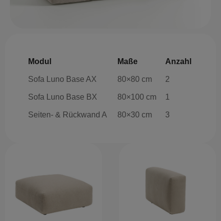
Modul
Maße
Anzahl
Sofa Luno Base AX
80×80 cm
2
Sofa Luno Base BX
80×100 cm
1
Seiten- & Rückwand A
80×30 cm
3