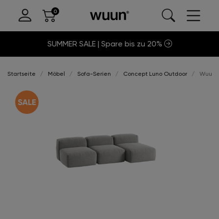
SUMMER SALE | Spare bis zu 20%
Startseite
Möbel
Sofa-Serien
Concept Luno Outdoor
Wuun®S