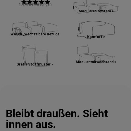
star
star
star
star
star
1.470 Bewertungen
Modulares System >
Wasch-/wechselbare Bezüge
Komfort >
Modular mitwachsend >
Gratis Stoffmuster >
Bleibt draußen. Sieht
innen aus.