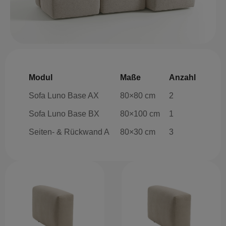
Modul
Maße
Anzahl
Sofa Luno Base AX
80×80 cm
2
Sofa Luno Base BX
80×100 cm
1
Seiten- & Rückwand A
80×30 cm
3