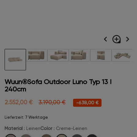
navigate_before
loupe
navigate_next
Wuun®Sofa Outdoor Luno Typ 13 I
240cm
2.552,00 €
3.190,00 €
-638,00 €
Lieferzeit: 7 Werktage
Material
: Leinen
Color
: Creme-Leinen