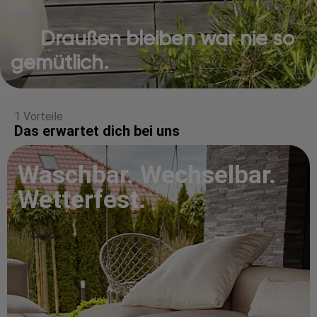
Draußen bleiben war nie so
gemütlich.
1 Vorteile
Das erwartet dich bei uns
Waschbar. Wechselbar.
Wetterfest.