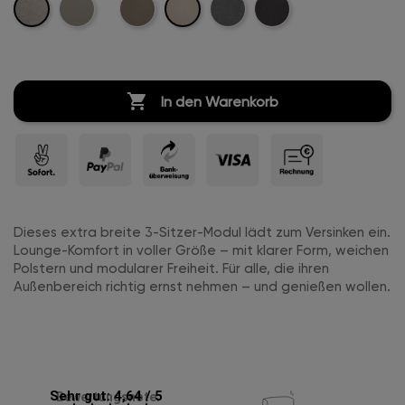
Leinen
Creme-
Marine-
Beige-
Kreige-
Anthrazit-
Leinen
Leder
Leinen
Leinen
Leinen

In den Warenkorb
Dieses extra breite 3-Sitzer-Modul lädt zum Versinken ein.
Lounge-Komfort in voller Größe – mit klarer Form, weichen
Polstern und modularer Freiheit. Für alle, die ihren
Außenbereich richtig ernst nehmen – und genießen wollen.
Sehr gut: 4,64 / 5
Bewertungsnote: