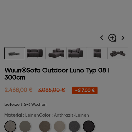
navigate_before
loupe
navigate_next
Wuun®Sofa Outdoor Luno Typ 08 I
300cm
2.468,00 €
3.085,00 €
-617,00 €
Lieferzeit: 5-6 Wochen
Material
: Leinen
Color
: Anthrazit-Leinen
Leinen
Anthrazit-
Marine-
Beige-
Creme-
Kreige-
Leinen