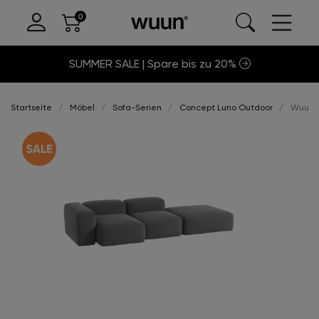
SUMMER SALE | Spare bis zu 20%
Startseite
Möbel
Sofa-Serien
Concept Luno Outdoor
Wuun®S