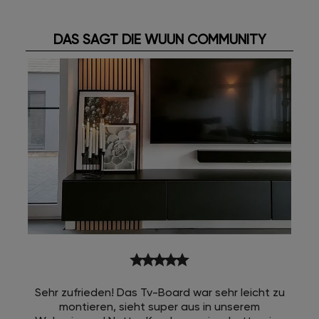
DAS SAGT DIE WUUN COMMUNITY
star
star
star
star
star
Sehr zufrieden! Das Tv-Board war sehr leicht zu
montieren, sieht super aus in unserem