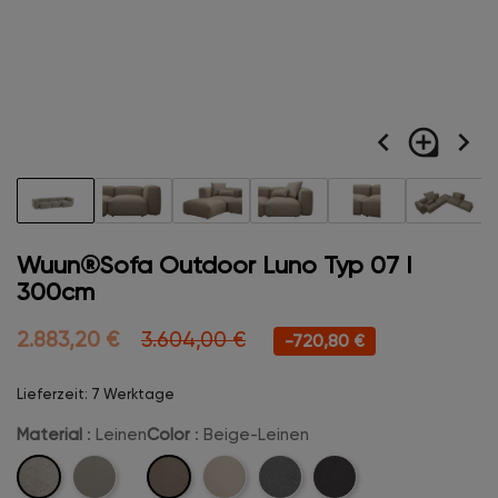
navigate_before
loupe
navigate_next
Wuun®Sofa Outdoor Luno Typ 07 I
300cm
2.883,20 €
3.604,00 €
-720,80 €
Lieferzeit: 7 Werktage
Material
: Leinen
Color
: Beige-Leinen
Leinen
Beige-
Marine-
Creme-
Kreige-
Anthrazit-
Leinen