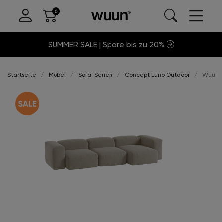
SUMMER SALE | Spare bis zu 20%
Startseite
Möbel
Sofa-Serien
Concept Luno Outdoor
Wuun®S