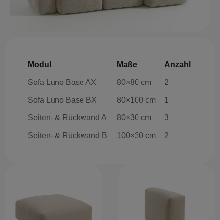
Modul
Maße
Anzahl
Sofa Luno Base AX
80×80 cm
2
Sofa Luno Base BX
80×100 cm
1
Seiten- & Rückwand A
80×30 cm
3
Seiten- & Rückwand B
100×30 cm
2