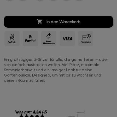
Leder
Leinen
Leinen
Leinen

In den Warenkorb
Ein großzügiger 3-Sitzer für alle, die gerne teilen – oder
sich einfach ausbreiten wollen. Viel Platz, maximale
Kombinierbarkeit und ein lässiger Look für deine
Gartenlounge. Designed, um mit dir zu wachsen und
deinen Raum zu füllen.
Sehr gut: 4,64 / 5
Bewertungsnote:
star
star
star
star
star