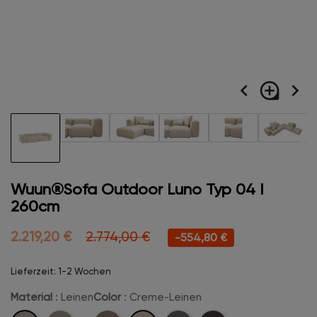
navigate_before
loupe
navigate_next
Wuun®Sofa Outdoor Luno Typ 04 I
260cm
2.219,20 €
2.774,00 €
-554,80 €
Lieferzeit: 1-2 Wochen
Material
: Leinen
Color
: Creme-Leinen