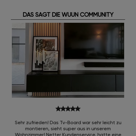
DAS SAGT DIE WUUN COMMUNITY
star
star
star
star
star
Sehr zufrieden! Das Tv-Board war sehr leicht zu
montieren, sieht super aus in unserem
Wohnzimmer! Netter Kundenservice, hatte eine