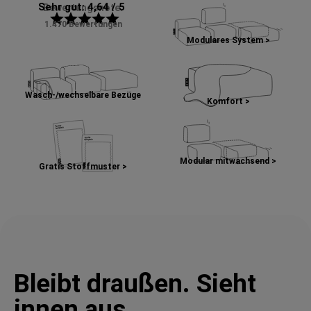
Sehr gut: 4,64 / 5
Bewertungsnote:
star
star
star
star
star
1.470 Bewertungen
Modulares System >
Wasch-/wechselbare Bezüge
Komfort >
Modular mitwachsend >
Gratis Stoffmuster >
Bleibt draußen. Sieht
innen aus.