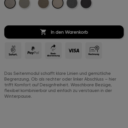
Leinen
Creme-
Marine-
Beige-
Kreige-
Anthrazit-
Leinen
Leder
Leinen
Leinen
Leinen

In den Warenkorb
Das Seitenmodul schafft klare Linien und gemütliche
Begrenzung. Ob als rechter oder linker Abschluss – hier
trifft Komfort auf Designfreiheit. Waschbare Bezüge,
flexibel kombinierbar und einfach zu verstauen in der
Winterpause.