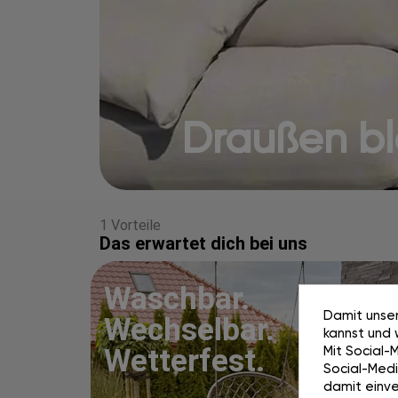
Draußen blei
1 Vorteile
Das erwartet dich bei uns
Waschbar.
Damit unser
Wechselbar.
kannst und 
Mit Social-
Wetterfest.
Social-Media
damit einve