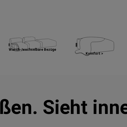
Wasch-/wechselbare Bezüge
Komfort >
ußen. Sieht inn