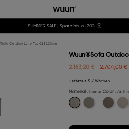
SUMMER SALE | Spare bis zu 20%
ofa Outdoor Luno Typ 02 I 220cm
Wuun®Sofa Outdoor
2.163,20 €
2.704,00 €
Lieferzeit: 5-6 Wochen
Material
: Leinen
Color
: Anth
Leinen
Marine-
Beige-
Crem
Leder
Leinen
Leine