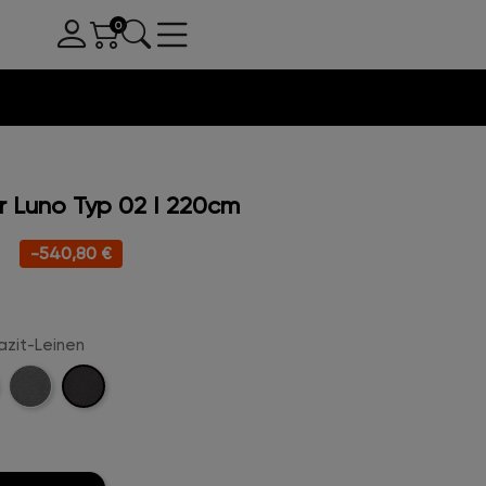
 Luno Typ 02 I 220cm
-540,80 €
razit-Leinen
Anthrazit-
e-
Kreige-
Leinen
n
Leinen