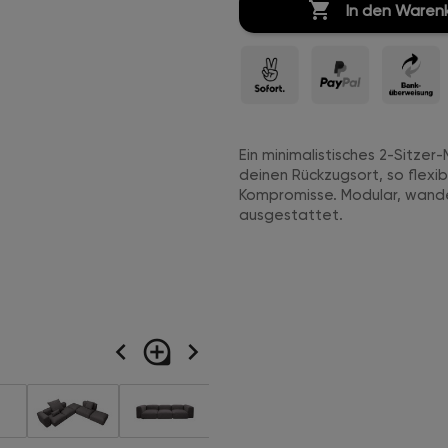

In den Waren
Ein minimalistisches 2-Sitze
deinen Rückzugsort, so flexi
Kompromisse. Modular, wande
ausgestattet.
navigate_before
loupe
navigate_next