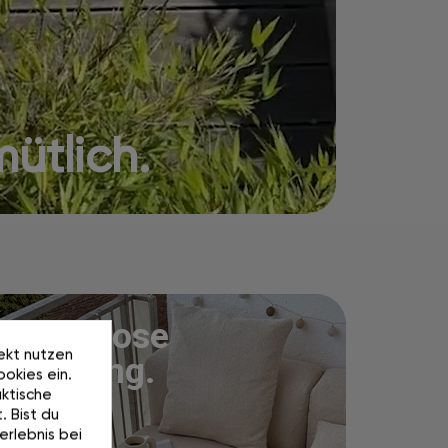
ütlich.
Kostenlose
rekt nutzen
Lieferung.
okies ein.
ktische
. Bist du
erlebnis bei