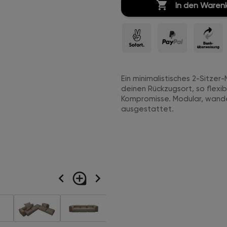

In den Waren
Ein minimalistisches 2-Sitze
deinen Rückzugsort, so flexi
Kompromisse. Modular, wande
ausgestattet.
navigate_before
loupe
navigate_next