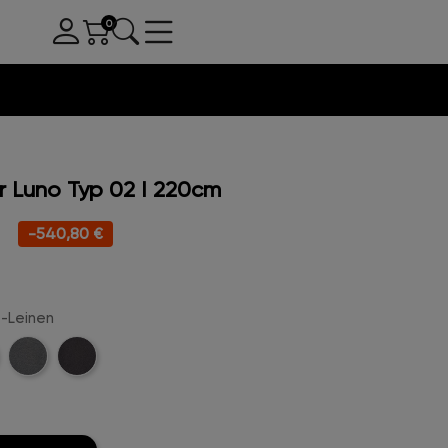
 Luno Typ 02 I 220cm
-540,80 €
e-Leinen
e-
Kreige-
Anthrazit-
n
Leinen
Leinen