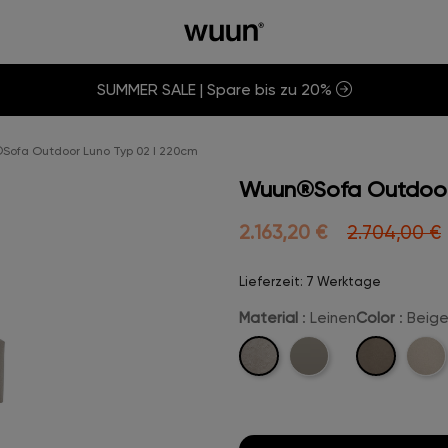
SUMMER SALE | Spare bis zu 20%
ofa Outdoor Luno Typ 02 I 220cm
Wuun®Sofa Outdoor
2.163,20 €
2.704,00 €
Lieferzeit: 7 Werktage
Material
: Leinen
Color
: Beig
Leinen
Beige-
Marine-
Crem
Leinen
Leder
Leine