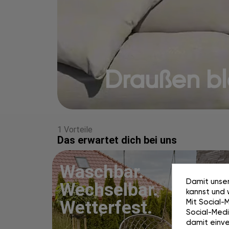
Draußen blei
1 Vorteile
Das erwartet dich bei uns
Waschbar.
Damit unser
Wechselbar.
kannst und 
Mit Social-
Wetterfest.
Social-Media
damit einve