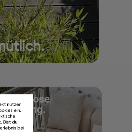
ütlich.
Kostenlose
rekt nutzen
Lieferung.
okies ein.
ktische
. Bist du
erlebnis bei