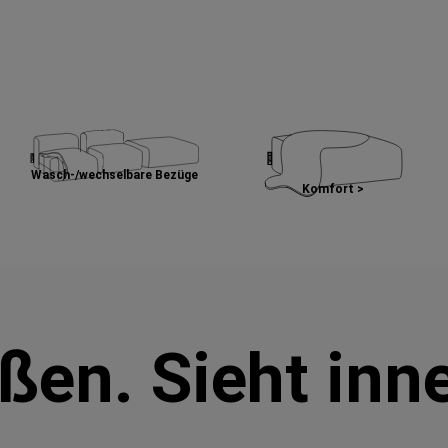
Wasch-/wechselbare Bezüge
Komfort >
ußen. Sieht inn