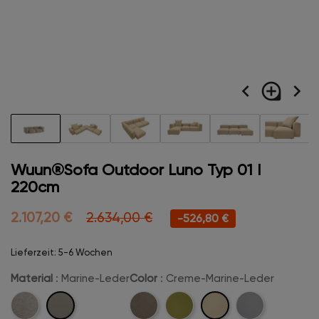
navigate_before
loupe
navigate_next
Wuun®Sofa Outdoor Luno Typ 01 I
220cm
2.107,20 €
2.634,00 €
-526,80 €
Lieferzeit: 5-6 Wochen
Material
: Marine-Leder
Color
: Creme-Marine-Leder
Marine-
Creme-
Leinen
Pearl-
Lima-
Cement-
Leder
Marine-