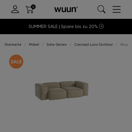
SUMMER SALE | Spare bis zu 20%
Startseite
Möbel
Sofa-Serien
Concept Luno Outdoor
Wuun®S