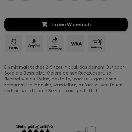
Marine-
Marine-
Marine-
Leder
Leder
Leder
Leder

In den Warenkorb
Ein minimalistisches 2-Sitzer-Modul, das deinem Outdoor-
Sofa die Basis gibt. Kreiere deinen Rückzugsort, so
flexibel wie du. Relax, gestalte, wachse – ganz ohne
Kompromisse. Modular, wandelbar, einfach zu verstauen
und mit waschbaren Bezügen ausgestattet.
Sehr gut: 4,64 / 5
Bewertungsnote:
star
star
star
star
star