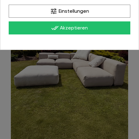
tune
Einstellungen
done_all
Akzeptieren