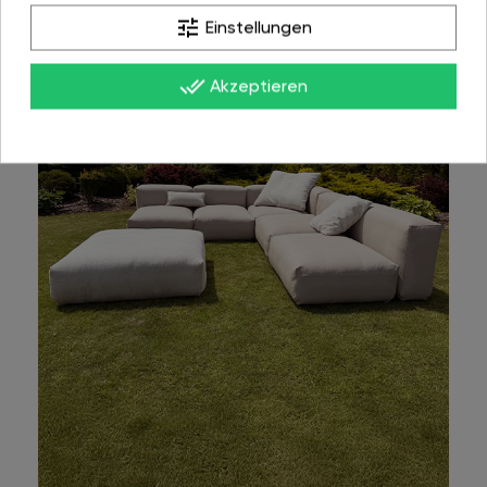
tune
Einstellungen
done_all
Akzeptieren