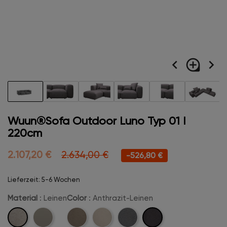
navigate_before
loupe
navigate_next
Wuun®Sofa Outdoor Luno Typ 01 I
220cm
2.107,20 €
2.634,00 €
-526,80 €
Lieferzeit: 5-6 Wochen
Material
: Leinen
Color
: Anthrazit-Leinen
Leinen
Anthrazit-
Marine-
Beige-
Creme-
Kreige-
Leinen