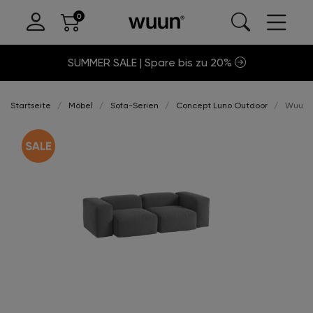
SUMMER SALE | Spare bis zu 20%
Startseite
Möbel
Sofa-Serien
Concept Luno Outdoor
Wuun®S