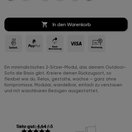
Leder
Leinen
Leinen
Leinen

In den Warenkorb
Ein minimalistisches 2-Sitzer-Modul, das deinem Outdoor-
Sofa die Basis gibt. Kreiere deinen Rückzugsort, so
flexibel wie du. Relax, gestalte, wachse – ganz ohne
Kompromisse. Modular, wandelbar, einfach zu verstauen
und mit waschbaren Bezügen ausgestattet.
Sehr gut: 4,64 / 5
Bewertungsnote:
star
star
star
star
star