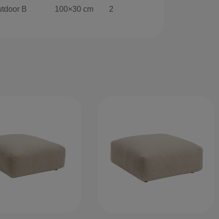
tdoor B
100×30 cm
2