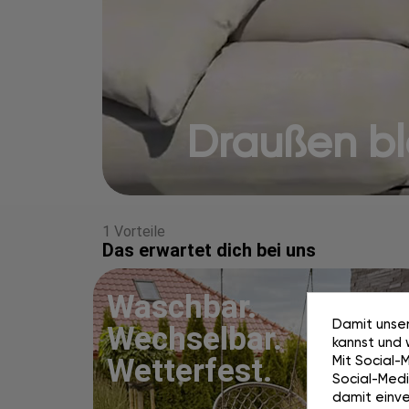
Draußen blei
1 Vorteile
Das erwartet dich bei uns
Waschbar.
Damit unser
Wechselbar.
kannst und 
Mit Social-
Wetterfest.
Social-Media
damit einve