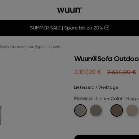
SUMMER SALE | Spare bis zu 20%
ofa Outdoor Luno Typ 01 I 220cm
Wuun®Sofa Outdoor 
2.107,20 €
2.634,00 €
Lieferzeit: 7 Werktage
Material
: Leinen
Color
: Beig
Leinen
Beige-
Marine-
Crem
Leinen
Leder
Leine