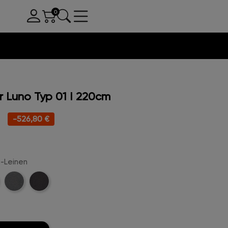
Luno Typ 01 I 220cm
-526,80 €
e-Leinen
e-
Kreige-
Anthrazit-
n
Leinen
Leinen