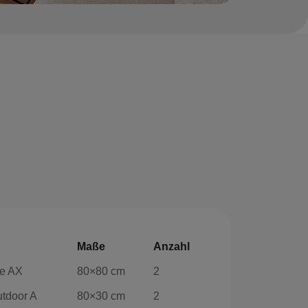
Maße
Anzahl
se AX
80×80 cm
2
tdoor A
80×30 cm
2