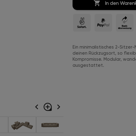

In den Waren
Ein minimalistisches 2-Sitze
deinen Rückzugsort, so flexi
Kompromisse. Modular, wande
ausgestattet.
navigate_before
loupe
navigate_next