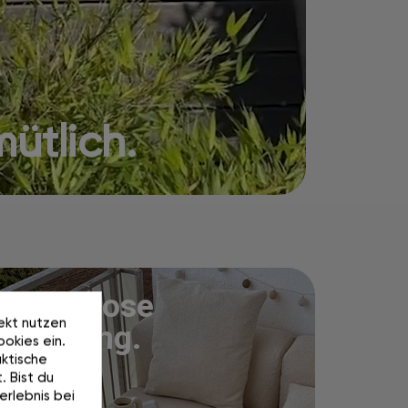
ütlich.
Kostenlose
rekt nutzen
Lieferung.
okies ein.
ktische
. Bist du
erlebnis bei