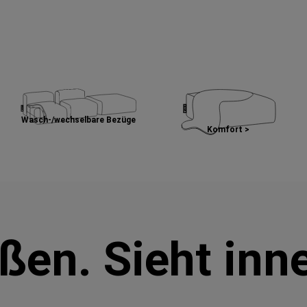
Wasch-/wechselbare Bezüge
Komfort >
ußen. Sieht inn