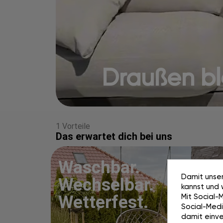
Draußen blei
1 Vorteile
Das erwartet dich bei uns
Waschbar.
Damit unser
Wechselbar.
kannst und 
Mit Social-
Wetterfest.
Social-Media
damit einve