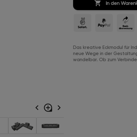

In den Waren
Das kreative Eckmodul für In
neue Wege in der Gestaltun
wandelbar. Ob zum Verbinden
navigate_before
loupe
navigate_next