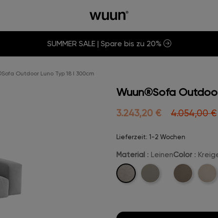
SUMMER SALE | Spare bis zu 20%
ofa Outdoor Luno Typ 18 I 300cm
Wuun®Sofa Outdoor 
3.243,20 €
4.054,00 €
Lieferzeit: 1-2 Wochen
Material
: Leinen
Color
: Krei
Leinen
Marine-
Beige-
Crem
Leder
Leinen
Leine