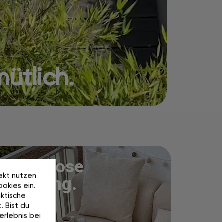
ütlich.
Kostenlose
rekt nutzen
Lieferung.
okies ein.
ktische
. Bist du
erlebnis bei