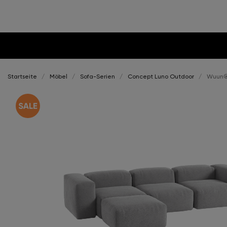
Startseite
Möbel
Sofa-Serien
Concept Luno Outdoor
Wuun®S