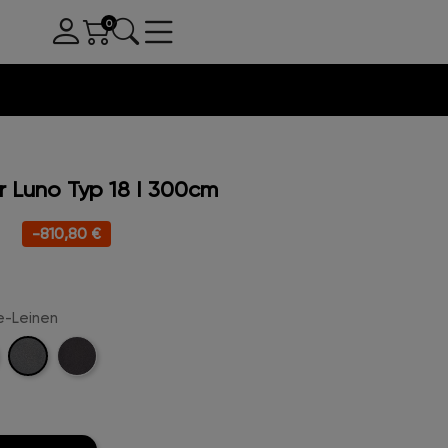
Luno Typ 18 I 300cm
-810,80 €
ge-Leinen
Kreige-
e-
Anthrazit-
Leinen
n
Leinen