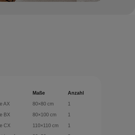
Maße
Anzahl
se AX
80×80 cm
1
se BX
80×100 cm
1
se CX
110×110 cm
1