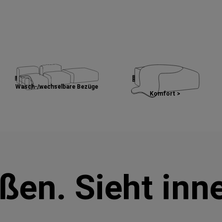
Wasch-/wechselbare Bezüge
Komfort >
ußen. Sieht inn