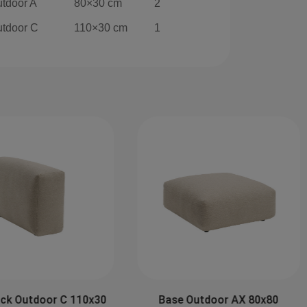
tdoor A
80×30 cm
2
utdoor C
110×30 cm
1
ck Outdoor C 110x30
Base Outdoor AX 80x80