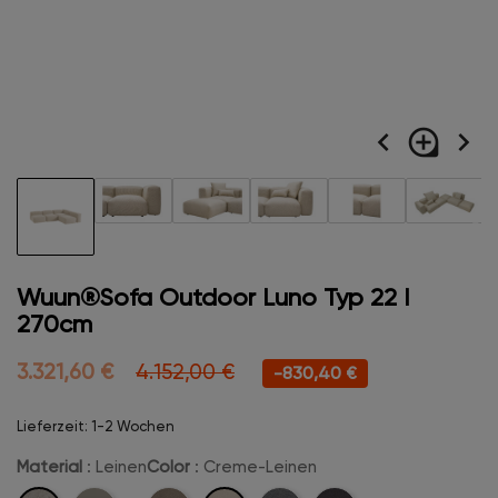
navigate_before
loupe
navigate_next
Wuun®Sofa Outdoor Luno Typ 22 I
270cm
3.321,60 €
4.152,00 €
-830,40 €
Lieferzeit: 1-2 Wochen
Material
: Leinen
Color
: Creme-Leinen