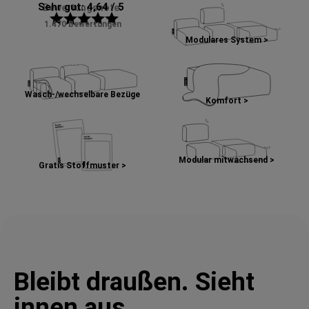
Sehr gut: 4,64 / 5
Bewertungsnote:
star
star
star
star
star
1.470 Bewertungen
Modulares System >
Wasch-/wechselbare Bezüge
Komfort >
Modular mitwachsend >
Gratis Stoffmuster >
Bleibt draußen. Sieht
innen aus.