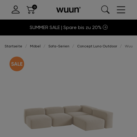
SUMMER SALE | Spare bis zu 20%
Startseite
Möbel
Sofa-Serien
Concept Luno Outdoor
Wuun®S