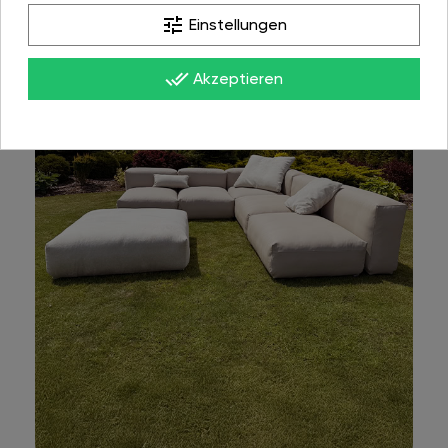
tune
Einstellungen
done_all
Akzeptieren