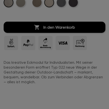
Leinen
Creme-
Marine-
Beige-
Kreige-
Anthrazit-
Leinen
Leder
Leinen
Leinen
Leinen

In den Warenkorb
Das kreative Eckmodul für Individualisten. Mit seiner
besonderen Form eröffnet Typ 022 neue Wege in der
Gestaltung deiner Outdoor-Landschaft – markant,
bequem, wandelbar. Ob zum Verbinden oder Abgrenzen
– alles ist möglich.