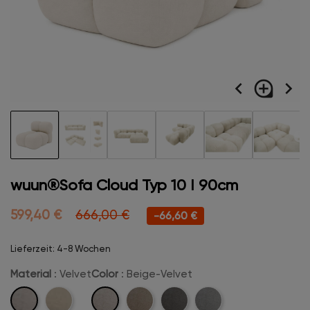
navigate_before
loupe
navigate_next
wuun®Sofa Cloud Typ 10 I 90cm
599,40 €
666,00 €
-66,60 €
Lieferzeit: 4-8 Wochen
Material
: Velvet
Color
: Beige-Velvet
Velvet
Beige-
Boucle
Camel-
Anthrazit-
Hellgrau-