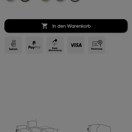
Boucle
Boucle
Boucle

In den Warenkorb