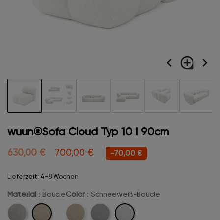
navigate_before
loupe
navigate_next
wuun®Sofa Cloud Typ 10 I 90cm
630,00 €
700,00 €
-70,00 €
Lieferzeit: 4-8 Wochen
Material
: Boucle
Color
: Schneeweiß-Boucle
Boucle
Schneeweiß-
Velvet
Beige-
Hellgrau-