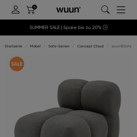
SUMMER SALE | Spare bis zu 20%
Startseite
Möbel
Sofa-Serien
Concept Cloud
wuun®Sofa Clo