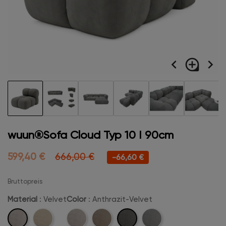
navigate_before
loupe
navigate_next
wuun®Sofa Cloud Typ 10 I 90cm
599,40 €
666,00 €
-66,60 €
Bruttopreis
Material
: Velvet
Color
: Anthrazit-Velvet
Velvet
Anthrazit-
Boucle
Beige-
Camel-
Hellgrau-