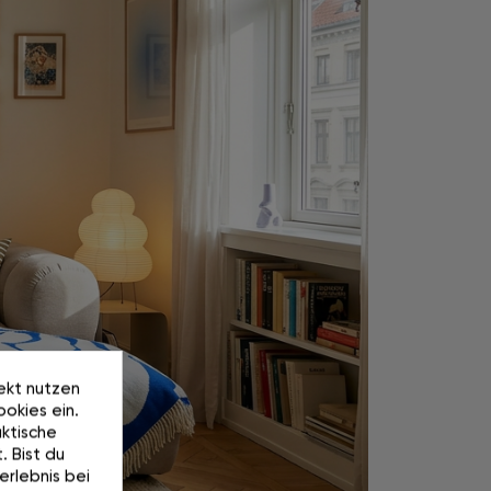
rekt nutzen
okies ein.
ktische
. Bist du
erlebnis bei