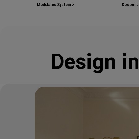
Modulares System >
Kostenlos
Design i