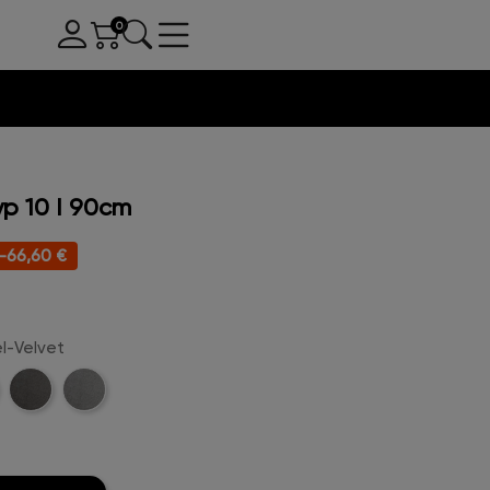
p 10 I 90cm
-66,60 €
l-Velvet
l-
Anthrazit-
Hellgrau-
t
Velvet
Velvet