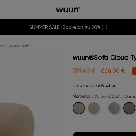
SUMMER SALE | Spare bis zu 20%
ud Typ 10 I 90cm
wuun®Sofa Cloud Ty
599,40 €
666,00 €
Lieferzeit: 4-8 Wochen
Material
: Velvet
Color
: Came
Velvet
Came
Boucle
Beige-
Velve
Velvet