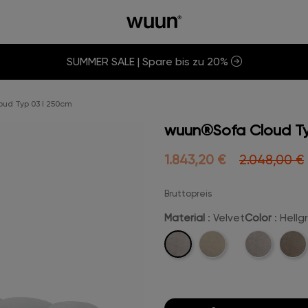
SUMMER SALE | Spare bis zu 20%
ud Typ 03 I 250cm
wuun®Sofa Cloud Ty
1.843,20 €
2.048,00 €
Bruttopreis
Material
: Velvet
Color
: Hell
Velvet
Boucle
Beige-
Came
Velvet
Velvet