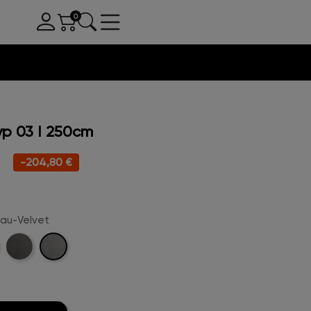
p 03 I 250cm
-204,80 €
grau-Velvet
Hellgrau-
l-
Anthrazit-
Velvet
Velvet