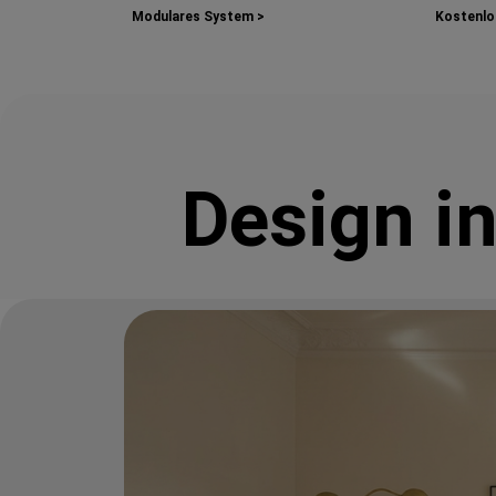
Modulares System >
Kostenlos
Design i