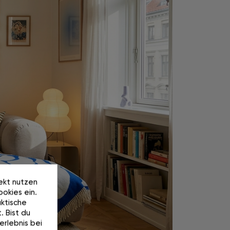
rekt nutzen
okies ein.
ktische
. Bist du
erlebnis bei