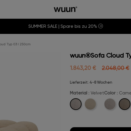
SUMMER SALE | Spare bis zu 20%
ud Typ 03 I 250cm
wuun®Sofa Cloud Ty
1.843,20 €
2.048,00 €
Lieferzeit: 4-8 Wochen
Material
: Velvet
Color
: Came
Velvet
Came
Boucle
Beige-
Velve
Velvet