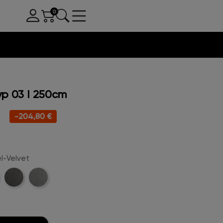
p 03 I 250cm
-204,80 €
l-Velvet
l-
Anthrazit-
Hellgrau-
t
Velvet
Velvet