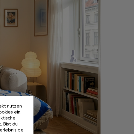
rekt nutzen
okies ein.
ktische
. Bist du
erlebnis bei