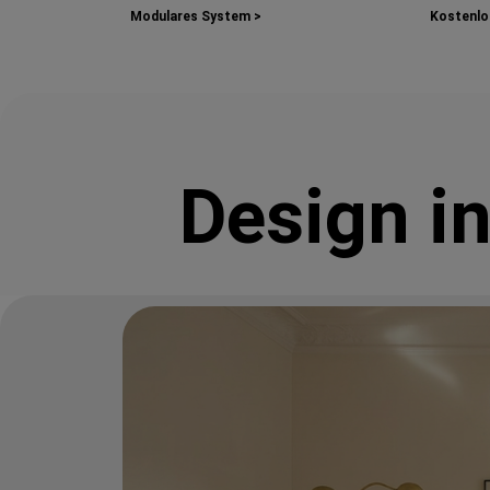
Modulares System >
Kostenlos
Design i