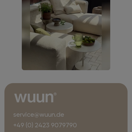
service@wuun.de
+49 (0) 2423 9079790