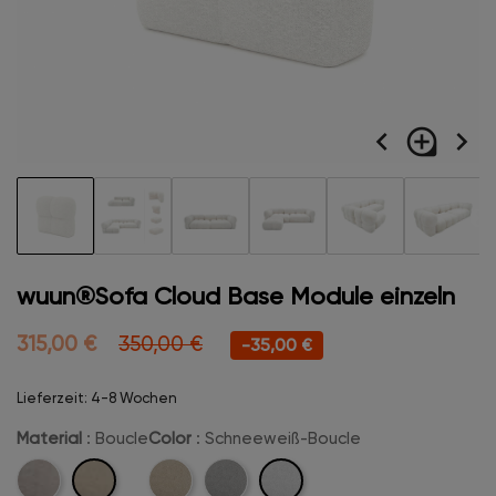
navigate_before
loupe
navigate_next
wuun®Sofa Cloud Base Module einzeln
315,00 €
350,00 €
-35,00 €
Lieferzeit: 4-8 Wochen
Material
: Boucle
Color
: Schneeweiß-Boucle
Boucle
Schneeweiß-
Velvet
Beige-
Hellgrau-