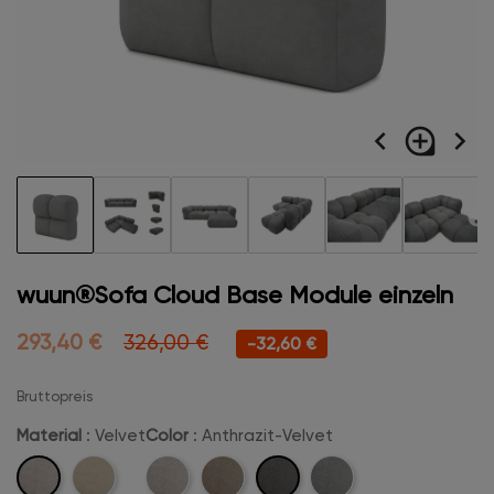
navigate_before
loupe
navigate_next
wuun®Sofa Cloud Base Module einzeln
293,40 €
326,00 €
-32,60 €
Bruttopreis
Material
: Velvet
Color
: Anthrazit-Velvet
Velvet
Anthrazit-
Boucle
Beige-
Camel-
Hellgrau-