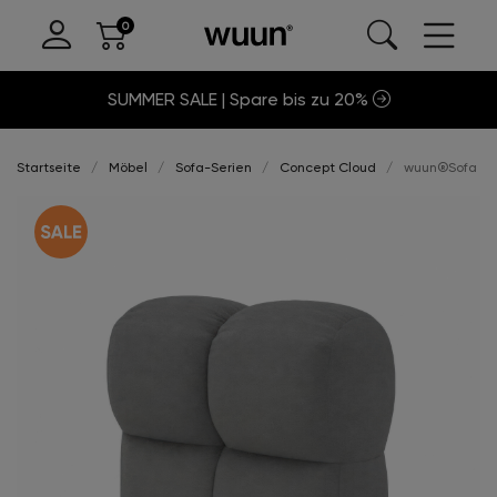
SUMMER SALE | Spare bis zu 20%
Startseite
Möbel
Sofa-Serien
Concept Cloud
wuun®Sofa Clo