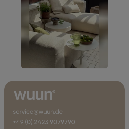
service@wuun.de
+49 (0) 2423 9079790