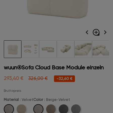
navigate_before
loupe
navigate_next
wuun®Sofa Cloud Base Module einzeln
293,40 €
326,00 €
-32,60 €
Bruttopreis
Material
: Velvet
Color
: Beige-Velvet
Velvet
Beige-
Boucle
Camel-
Anthrazit-
Hellgrau-