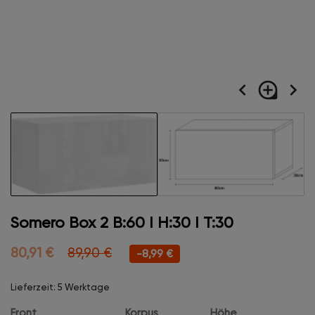
navigate_before
loupe
navigate_next
Somero Box 2 B:60 I H:30 I T:30
80,91 €
89,90 €
-8,99 €
Lieferzeit: 5 Werktage
Front
Korpus
Höhe