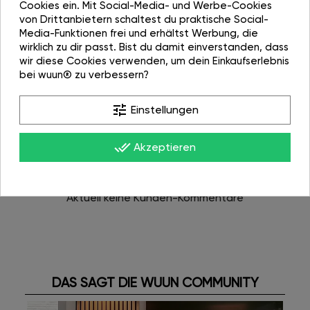
Cookies ein. Mit Social-Media- und Werbe-Cookies
von Drittanbietern schaltest du praktische Social-
Media-Funktionen frei und erhältst Werbung, die
wirklich zu dir passt. Bist du damit einverstanden, dass
Gewicht
wir diese Cookies verwenden, um dein Einkaufserlebnis
bei wuun® zu verbessern?
1kg
tune
Einstellungen
done_all
Akzeptieren
Bewertungen (0)
Aktuell keine Kunden-Kommentare
DAS SAGT DIE WUUN COMMUNITY