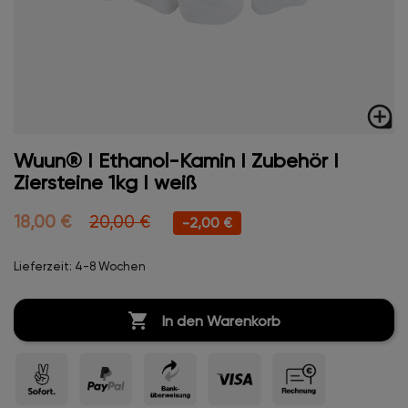
loupe
Wuun® I Ethanol-Kamin I Zubehör I
Ziersteine 1kg I weiß
18,00 €
20,00 €
-2,00 €
Lieferzeit: 4-8 Wochen

In den Warenkorb