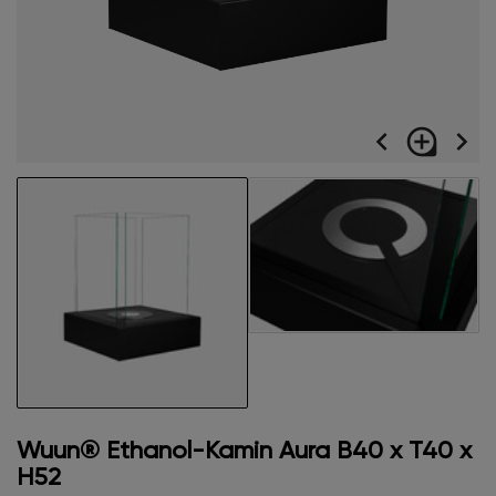
navigate_before
loupe
navigate_next
Wuun® Ethanol-Kamin Aura B40 x T40 x
H52