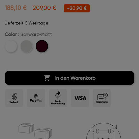
188,10 €
209,00 €
-20,90 €
Lieferzeit: 5 Werktage
Color
: Schwarz-Matt
Schwarz-
Weiß-
Perl-
Matt
Matt
Matt-
Grau

In den Warenkorb