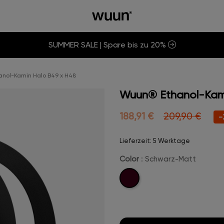
SUMMER SALE | Spare bis zu 20%
nol-Kamin Halo B49 x H48
Wuun® Ethanol-Kam
188,91 €
209,90 €
-
Lieferzeit: 5 Werktage
Color
: Schwarz-Matt
Schwarz-
Matt