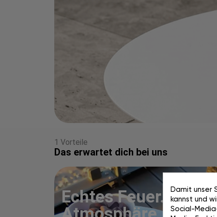
1 Vorteile
Das erwartet dich bei uns
Damit unser S
Echtes Feuer. Pure
kannst und w
Atmosphäre. 100 ta
Social-Media