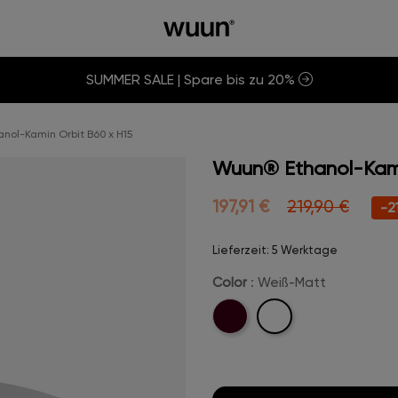
SUMMER SALE | Spare bis zu 20%
nol-Kamin Orbit B60 x H15
Wuun® Ethanol-Kami
197,91 €
219,90 €
-2
Lieferzeit: 5 Werktage
Color
: Weiß-Matt
Weiß-
Schwarz-
Matt
Matt