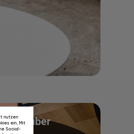
kt nutzen
her. Sauber
ies ein. Mit
he Social-